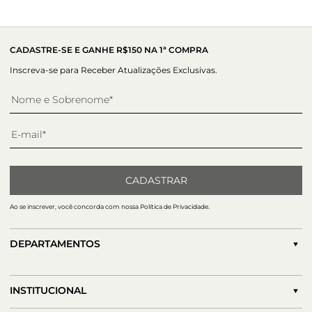
Altura do salto:
1 cm
seguro e confortável para os seus pés. A tira horizontal,
localizada na parte superior do calçado, é adornada com
ilhoses e fivela lateral, proporcionando um toque de estilo e
elegância.
CADASTRE-SE E GANHE R$150 NA 1ª COMPRA
Inscreva-se para Receber Atualizações Exclusivas.
CADASTRAR
Ao se inscrever, você concorda com nossa Política de Privacidade.
DEPARTAMENTOS
INSTITUCIONAL