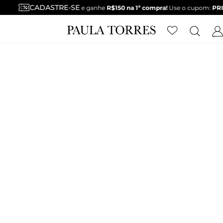
CADASTRE-SE
e ganhe
R$150 na 1ª compra!
Use o cupom:
PRIMEIROPA