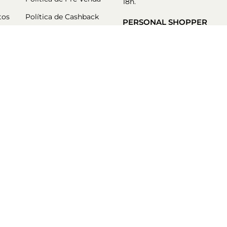
18h.
tos
Política de Cashback
PERSONAL SHOPPER
Nossos consultores estão
aqui para garantir a melhor
experiência de compra.
Atendimento de segunda-
feira a sexta-feira das 9h a
18h.