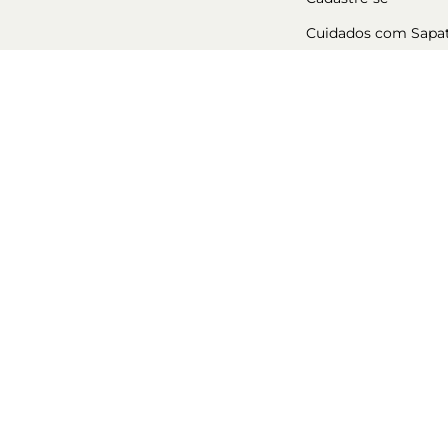
Cuidados com Sapa
CLOOSET SERVICOS ONLINE S.A CNPJ 25.108.278/0001-08