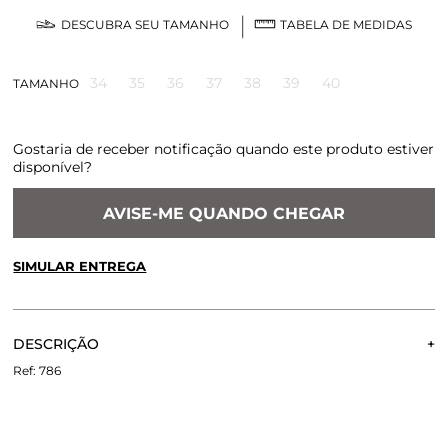
DESCUBRA SEU TAMANHO
TABELA DE MEDIDAS
34
35
36
37
38
39
40
TAMANHO
Gostaria de receber notificação quando este produto estiver
disponível?
AVISE-ME QUANDO CHEGAR
SIMULAR ENTREGA
CALCULE O FRETE OU RETIRE EM LOJA
OK
DESCRIÇÃO
Não sei meu CEP
SAPATILHA TALIN CASTANHA
786