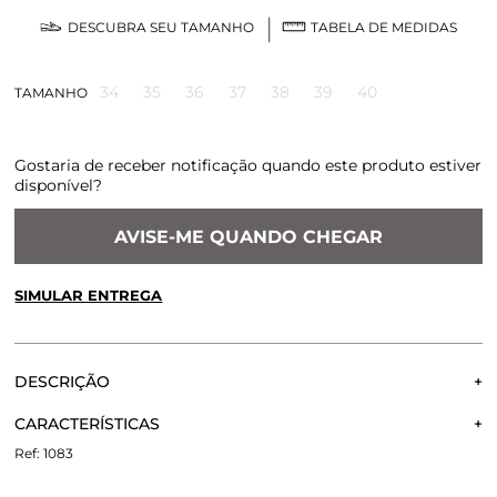
DESCUBRA SEU TAMANHO
TABELA DE MEDIDAS
34
35
36
37
38
39
40
TAMANHO
Gostaria de receber notificação quando este produto estiver
disponível?
AVISE-ME QUANDO CHEGAR
SIMULAR ENTREGA
CALCULE O FRETE OU RETIRE EM LOJA
OK
DESCRIÇÃO
Não sei meu CEP
A Sapatilha Zurique é confeccionada em camurça. O
CARACTERÍSTICAS
modelo conta com bico fino e recorte ondulado com
pespontos na cor do couro e uma abertura lateral. Detalhe
1083
Material:
Camurça
também para a palmilha na cor merlot.