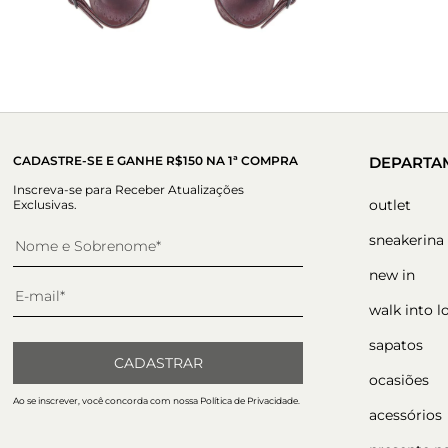
CADASTRE-SE E GANHE R$150 NA 1ª COMPRA
DEPARTA
Inscreva-se para Receber Atualizações
outlet
Exclusivas.
sneakerina
new in
walk into l
sapatos
CADASTRAR
ocasiões
Ao se inscrever, você concorda com nossa Política de Privacidade.
acessórios