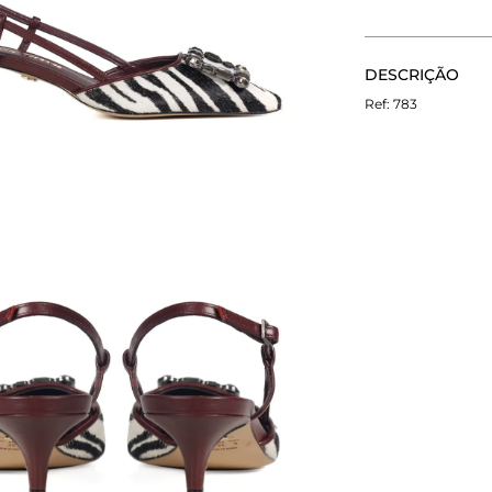
CALCULE O FRETE
DESCRIÇÃO
Não sei meu CEP
O Scarpin Deli 
783
em bico fino e sa
diferencial é a 
identidade à peç
preticidade. Mod