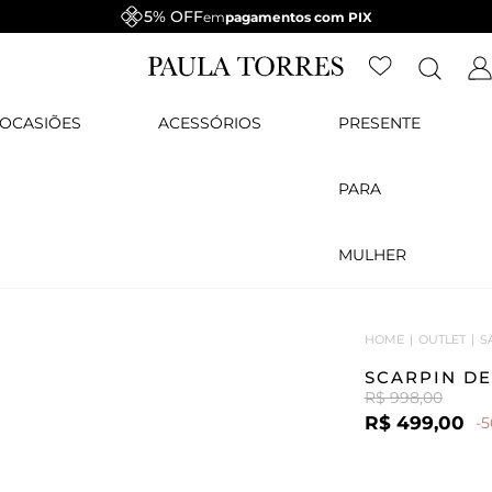
5% OFF
em
pagamentos com PIX
OCASIÕES
ACESSÓRIOS
PRESENTE
PARA
MULHER
HOME
OUTLET
S
SCARPIN DE
R$ 998,00
R$ 499,00
-