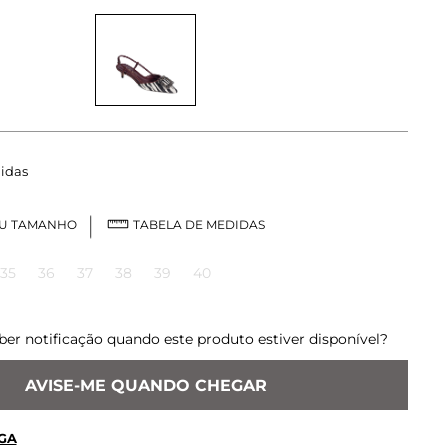
idas
EU TAMANHO
TABELA DE MEDIDAS
35
36
37
38
39
40
ber notificação quando este produto estiver disponível?
AVISE-ME QUANDO CHEGAR
GA