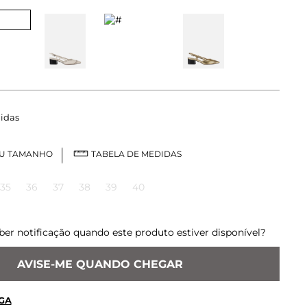
idas
EU TAMANHO
TABELA DE MEDIDAS
35
36
37
38
39
40
ber notificação quando este produto estiver disponível?
AVISE-ME QUANDO CHEGAR
GA