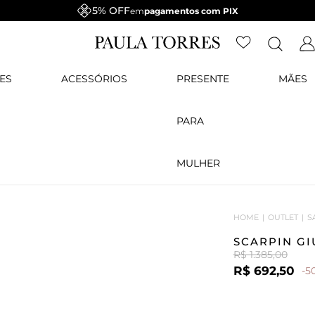
5% OFF
em
pagamentos com PIX
ES
ACESSÓRIOS
PRESENTE
MÃES
PARA
MULHER
HOME
OUTLET
S
SCARPIN G
R$ 1.385,00
R$ 692,50
-5