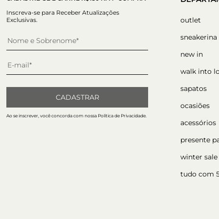
Inscreva-se para Receber Atualizações
outlet
Exclusivas.
sneakerina
new in
walk into l
sapatos
CADASTRAR
ocasiões
Ao se inscrever, você concorda com nossa Política de Privacidade.
acessórios
presente p
winter sale
tudo com 