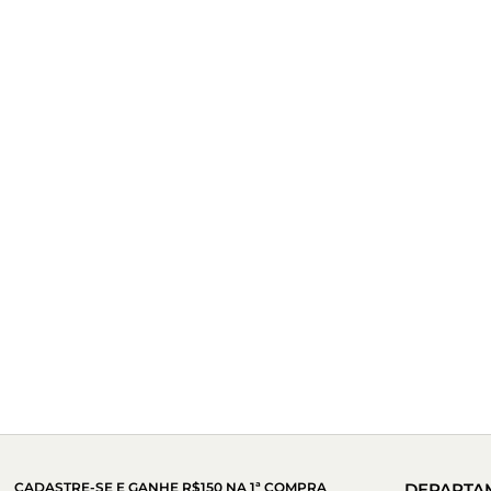
CADASTRE-SE E GANHE R$150 NA 1ª COMPRA
DEPARTA