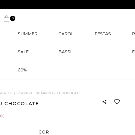
0
SUMMER
CAROL
FESTAS
R
SALE
BASSI
E
60%
APATOS
SCARPIN
SCARPIN GIU CHOCOLATE
IU CHOCOLATE
0%
COR