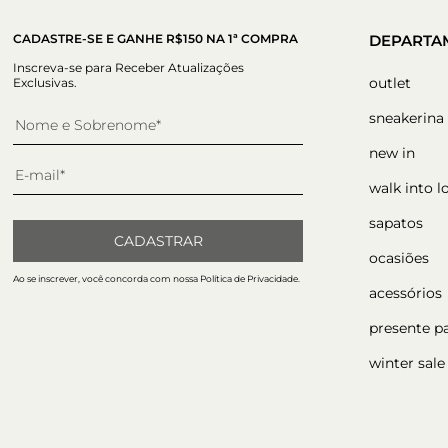
CADASTRE-SE E GANHE R$150 NA 1ª COMPRA
DEPARTA
Inscreva-se para Receber Atualizações
outlet
Exclusivas.
sneakerina
new in
walk into l
sapatos
CADASTRAR
ocasiões
Ao se inscrever, você concorda com nossa Política de Privacidade.
acessórios
presente p
winter sale