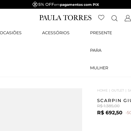
5% OFF
em
pagamentos com PIX
OCASIÕES
ACESSÓRIOS
PRESENTE
PARA
MULHER
HOME
OUTLET
S
SCARPIN G
R$ 1.385,00
R$ 692,50
-5