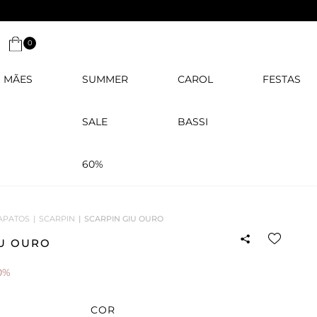
0
MÃES
SUMMER
CAROL
FESTAS
SALE
BASSI
60%
APATOS
SCARPIN
SCARPIN GIU OURO
IU OURO
0%
COR