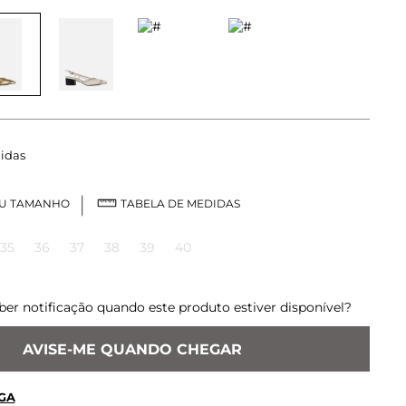
idas
EU TAMANHO
TABELA DE MEDIDAS
35
36
37
38
39
40
ber notificação quando este produto estiver disponível?
AVISE-ME QUANDO CHEGAR
GA