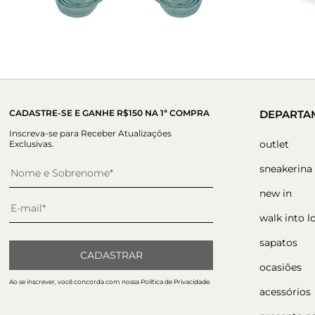
CADASTRE-SE E GANHE R$150 NA 1ª COMPRA
DEPARTA
Inscreva-se para Receber Atualizações
outlet
Exclusivas.
sneakerina
new in
walk into l
sapatos
CADASTRAR
ocasiões
Ao se inscrever, você concorda com nossa Política de Privacidade.
acessórios