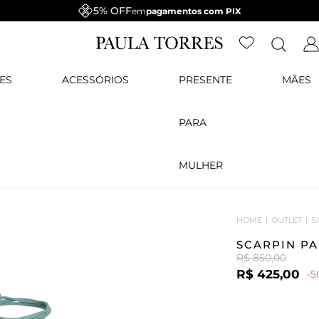
5% OFF
em
pagamentos com PIX
ES
ACESSÓRIOS
PRESENTE
MÃES
PARA
MULHER
HOME
OUTLET
S
SCARPIN PA
R$ 850,00
R$ 425,00
-5