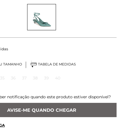
idas
EU TAMANHO
TABELA DE MEDIDAS
35
36
37
38
39
40
ber notificação quando este produto estiver disponível?
AVISE-ME QUANDO CHEGAR
GA