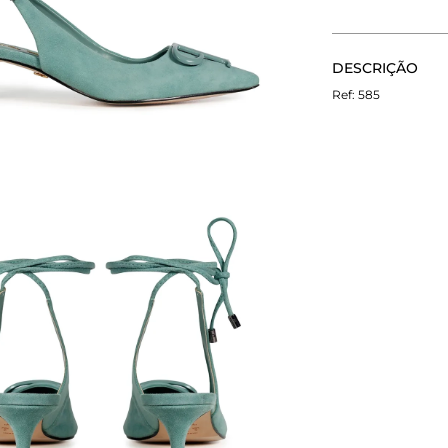
CALCULE O FRETE
DESCRIÇÃO
Não sei meu CEP
O Scarpin Paula 
585
coleção verão 2
e destacamos s
com acabamento 
detalhe central
em metal fosco
sofisticada e co
marcantes no D