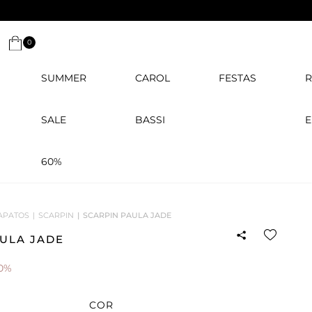
0
SUMMER
CAROL
FESTAS
R
SALE
BASSI
E
60%
APATOS
SCARPIN
SCARPIN PAULA JADE
ULA JADE
0%
COR