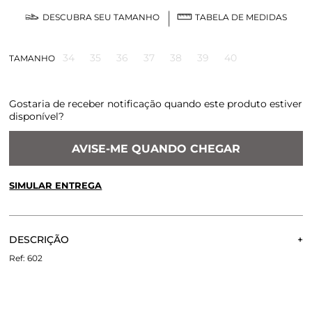
DESCUBRA SEU TAMANHO
TABELA DE MEDIDAS
34
35
36
37
38
39
40
TAMANHO
Gostaria de receber notificação quando este produto estiver
disponível?
AVISE-ME QUANDO CHEGAR
SIMULAR ENTREGA
CALCULE O FRETE OU RETIRE EM LOJA
OK
DESCRIÇÃO
Não sei meu CEP
Best Seller da coleção de Verão 21, o Scarpin Paula chega
602
como uma das aposta para o inverno 21. Seguindo as
principais tendências internacionais o modelo
confeccionado em couro ganha ainda mais força e
personalidade com a textura em print e o perolado do