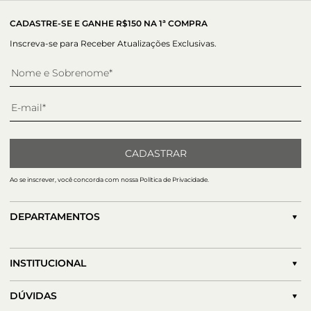
tratamento do couro. A peça clássica e atemporal, possui
bico fino e tiras finas no tornozelo com ajuste lateral feito
CADASTRE-SE E GANHE R$150 NA 1ª COMPRA
por fivela e detalhe superior do monograma Paula Torres
Inscreva-se para Receber Atualizações Exclusivas.
CADASTRAR
Ao se inscrever, você concorda com nossa Política de Privacidade.
DEPARTAMENTOS
INSTITUCIONAL
DÚVIDAS