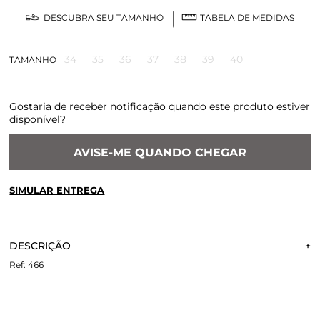
DESCUBRA SEU TAMANHO
TABELA DE MEDIDAS
34
35
36
37
38
39
40
TAMANHO
Gostaria de receber notificação quando este produto estiver
disponível?
AVISE-ME QUANDO CHEGAR
SIMULAR ENTREGA
CALCULE O FRETE OU RETIRE EM LOJA
OK
DESCRIÇÃO
Não sei meu CEP
O Scarpin Tulum é produzido com um mix de materiais. O
466
clássico scarpin Paula Torres foi modernizado com recortes
em couro e transparência no cabedal. Salto baixo e fino para
maior conforto e fechamento por fivela lateral ajustável no
tornozelo.