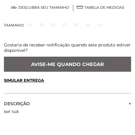
DESCUBRA SEU TAMANHO
TABELA DE MEDIDAS
34
35
36
37
38
39
40
TAMANHO
Gostaria de receber notificação quando este produto estiver
disponível?
AVISE-ME QUANDO CHEGAR
SIMULAR ENTREGA
CALCULE O FRETE OU RETIRE EM LOJA
OK
DESCRIÇÃO
Não sei meu CEP
A Slider Berlim é produzida em veludo. Ela apresenta fivelas
548
forradas em camurça e forro em couro. Conta também
com solado emborrachado e vira pespontada. O modelo é
perfeito para quem busca máximo conforto sem perder o
estilo.